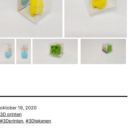
Gepubliceerd
oktober 19, 2020
op
Gecategoriseerd
3D printen
als
Getagged
3Dprinten
,
3Dtekenen