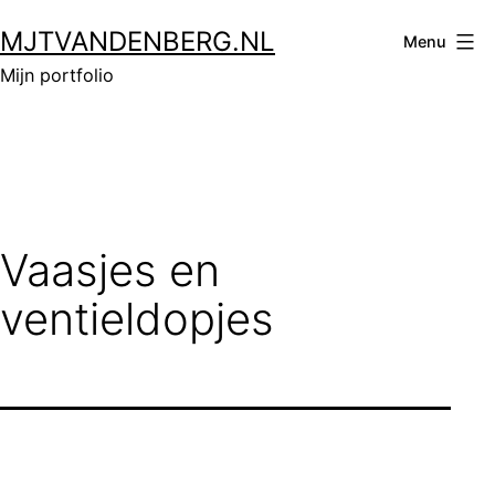
Ga
MJTVANDENBERG.NL
naar
Menu
de
Mijn portfolio
inhoud
Vaasjes en
ventieldopjes