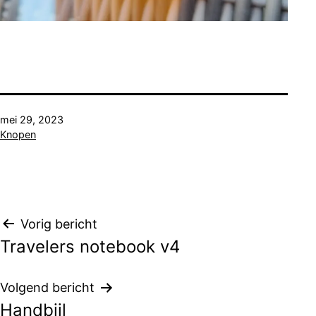
Gepubliceerd
mei 29, 2023
op
Gecategoriseerd
Knopen
als
Bericht
Vorig bericht
Travelers notebook v4
navigatie
Volgend bericht
Handbijl