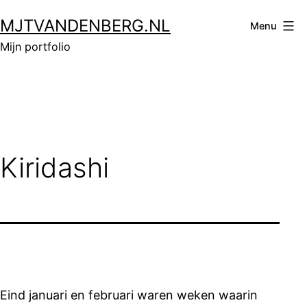
Ga
MJTVANDENBERG.NL
naar
Menu
de
Mijn portfolio
inhoud
Kiridashi
Eind januari en februari waren weken waarin