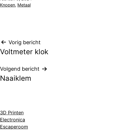
op
Gecategoriseerd
Knopen
,
Metaal
als
Bericht
Vorig bericht
Voltmeter klok
navigatie
Volgend bericht
Naaiklem
3D Printen
Electronica
Escaperoom