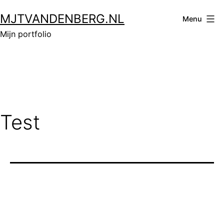
Ga
MJTVANDENBERG.NL
naar
Menu
de
Mijn portfolio
inhoud
Test