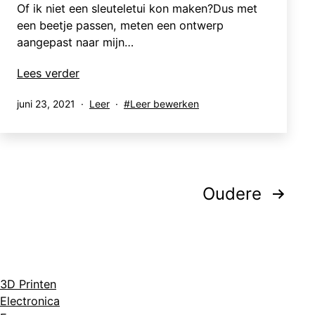
Of ik niet een sleuteletui kon maken?Dus met
een beetje passen, meten een ontwerp
aangepast naar mijn…
Sleuteletui
Lees verder
Gepubliceerd
Gecategoriseerd
Getagged
juni 23, 2021
Leer
Leer bewerken
op
als
Berichten
Oudere
paginering
3D Printen
Electronica