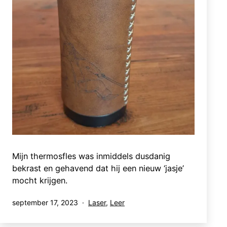
Mijn thermosfles was inmiddels dusdanig
bekrast en gehavend dat hij een nieuw ‘jasje’
mocht krijgen.
Gepubliceerd
Gecategoriseerd
september 17, 2023
Laser
,
Leer
op
als