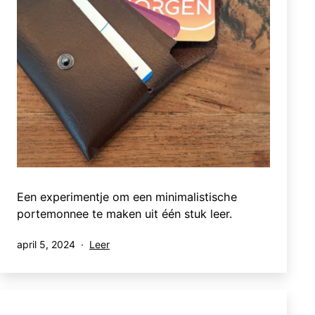
Een experimentje om een minimalistische
portemonnee te maken uit één stuk leer.
Gepubliceerd
Gecategoriseerd
april 5, 2024
Leer
op
als