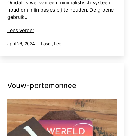
Omdat ik wel van een minimalistisch systeem
houd om mijn pasjes bij te houden. De groene
gebruik…
Kaartenhouders
Lees verder
Gepubliceerd
Gecategoriseerd
april 26, 2024
Laser
,
Leer
op
als
Vouw-portemonnee