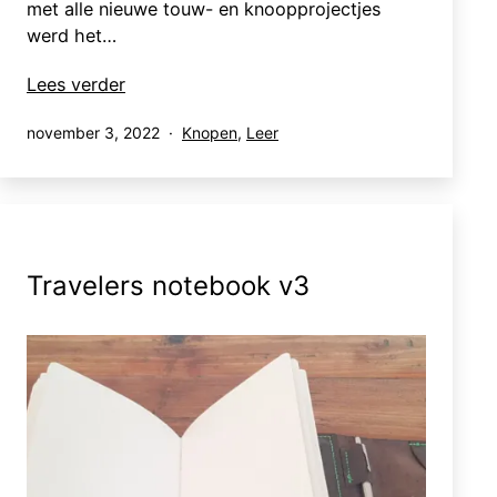
met alle nieuwe touw- en knoopprojectjes
werd het…
Ditty
Lees verder
Bag
Gepubliceerd
Gecategoriseerd
november 3, 2022
Knopen
,
Leer
/
op
als
Plunjezak
Travelers notebook v3