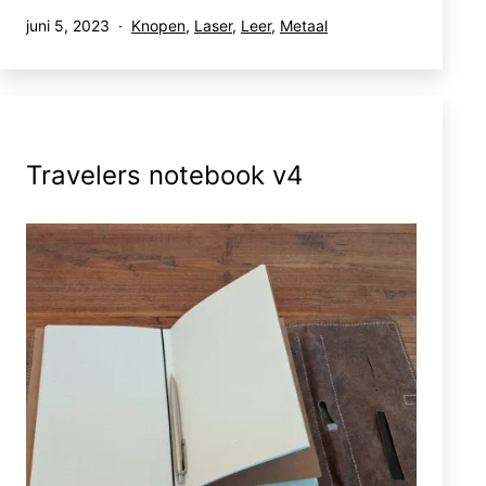
Gepubliceerd
Gecategoriseerd
juni 5, 2023
Knopen
,
Laser
,
Leer
,
Metaal
op
als
Travelers notebook v4