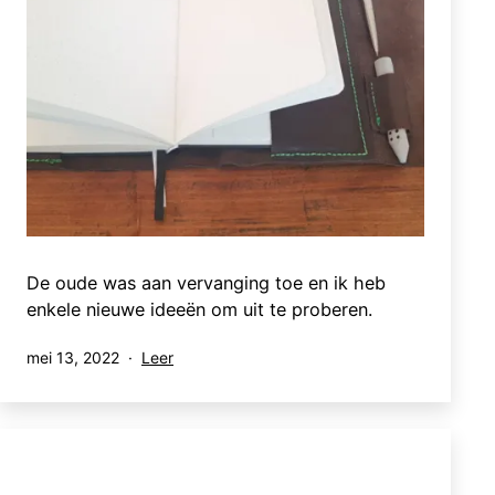
De oude was aan vervanging toe en ik heb
enkele nieuwe ideeën om uit te proberen.
Gepubliceerd
Gecategoriseerd
mei 13, 2022
Leer
op
als