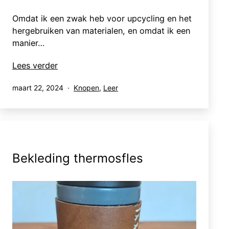
Omdat ik een zwak heb voor upcycling en het
hergebruiken van materialen, en omdat ik een
manier…
Armbanden
Lees verder
Gepubliceerd
Gecategoriseerd
maart 22, 2024
Knopen
,
Leer
op
als
Bekleding thermosfles