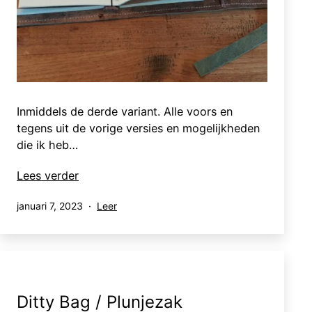
Inmiddels de derde variant. Alle voors en
tegens uit de vorige versies en mogelijkheden
die ik heb…
Travelers
Lees verder
notebook
Gepubliceerd
Gecategoriseerd
januari 7, 2023
Leer
v4
op
als
Ditty Bag / Plunjezak