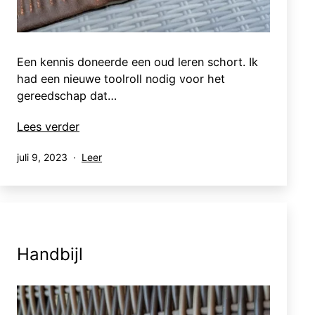
Een kennis doneerde een oud leren schort. Ik
had een nieuwe toolroll nodig voor het
gereedschap dat…
Toolroll
Lees verder
Gepubliceerd
Gecategoriseerd
juli 9, 2023
Leer
op
als
Handbijl