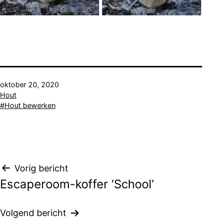
Gepubliceerd
oktober 20, 2020
op
Gecategoriseerd
Hout
als
Getagged
Hout bewerken
Bericht
Vorig bericht
Escaperoom-koffer ‘School’
navigatie
Volgend bericht