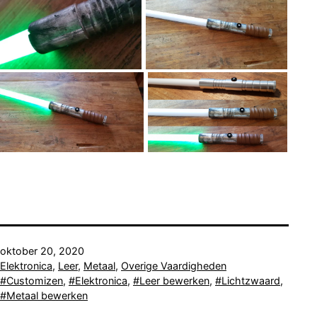
Gepubliceerd
oktober 20, 2020
op
Gecategoriseerd
Elektronica
,
Leer
,
Metaal
,
Overige Vaardigheden
als
Getagged
Customizen
,
Elektronica
,
Leer bewerken
,
Lichtzwaard
,
Metaal bewerken