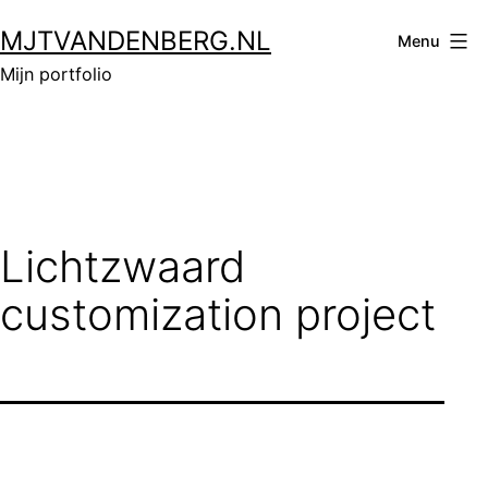
Ga
MJTVANDENBERG.NL
naar
Menu
de
Mijn portfolio
inhoud
Lichtzwaard
customization project